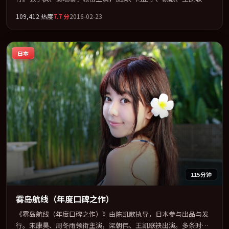
出演。公路、追车与心理战三线并进，张力持续堆叠。全片以「动
109,412
热度
7.7
分
2016-02-23
作」类型为骨架，在叙事、表演与视听上力求统一。定于 2016-10-
13 在内地院线及主流平台同步亮相，2016 年度话题片中口碑稳健，
适合喜欢强情节与人物弧光的观众完整观看。
日本
115分钟
雾岛航线（年度口碑之作）
《雾岛航线（年度口碑之作）》由陈凯歌执导，日本参与出品与发
行。宋康昊、周冬雨领衔主演，梁朝伟、王凯联袂出演。多条时间