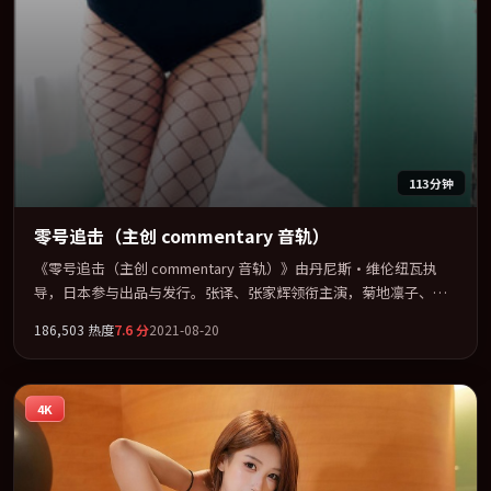
113分钟
零号追击（主创 commentary 音轨）
《零号追击（主创 commentary 音轨）》由丹尼斯·维伦纽瓦执
导，日本参与出品与发行。张译、张家辉领衔主演，菊地凛子、木
村拓哉、朱一龙联袂出演。在罪案类型框架下完成对时代焦虑的隐
186,503
热度
7.6
分
2021-08-20
喻表达。全片以「动作」类型为骨架，在叙事、表演与视听上力求
统一。定于 2021-05-20 在内地院线及主流平台同步亮相，2021 年
度话题片中口碑稳健，适合喜欢强情节与人物弧光的观众完整观
4K
看。