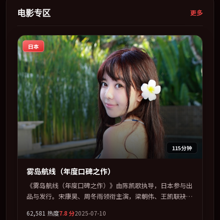
电影专区
更多
日本
115分钟
雾岛航线（年度口碑之作）
《雾岛航线（年度口碑之作）》由陈凯歌执导，日本参与出
品与发行。宋康昊、周冬雨领衔主演，梁朝伟、王凯联袂出
演。多条时间线交织，真相在最后一刻才缓缓合拢。全片以
62,581
热度
7.8
分
2025-07-10
「科幻」类型为骨架，在叙事、表演与视听上力求统一。定