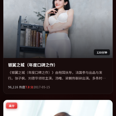
120分钟
银翼之城（年度口碑之作）
《银翼之城（年度口碑之作）》由程耳执导，法国参与出品与发
行。张子枫、刘德华领衔主演，汤唯、梁朝伟联袂出演。多条时间
线交织，真相在最后一刻才缓缓合拢。全片以「奇幻」类型为骨
96,116
热度
7.8
分
2017-05-15
架，在叙事、表演与视听上力求统一。定于 2017-02-08 在内地院线
及主流平台同步亮相，2017 年度话题片中口碑稳健，适合喜欢强情
节与人物弧光的观众完整观看。
高分