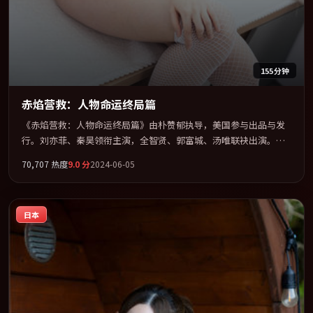
155分钟
赤焰营救：人物命运终局篇
《赤焰营救：人物命运终局篇》由朴赞郁执导，美国参与出品与发
行。刘亦菲、秦昊领衔主演，全智贤、郭富城、汤唯联袂出演。在
罪案类型框架下完成对时代焦虑的隐喻表达。全片以「惊悚」类型
70,707
热度
9.0
分
2024-06-05
为骨架，在叙事、表演与视听上力求统一。定于 2024-03-12 在内地
院线及主流平台同步亮相，2024 年度话题片中口碑稳健，适合喜欢
强情节与人物弧光的观众完整观看。
日本