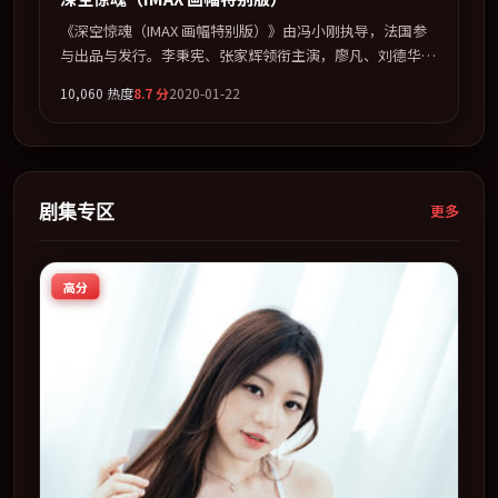
《深空惊魂（IMAX 画幅特别版）》由冯小刚执导，法国参
与出品与发行。李秉宪、张家辉领衔主演，廖凡、刘德华、
河正宇、王凯联袂出演。视听语言实验感十足，却不失叙事
10,060
热度
8.7
分
2020-01-22
上的共情力。全片以「冒险」类型为骨架，在叙事、表演与
视听上力求统一。定于 2020-11-23 在内地院线及主流平台
同步亮相，2020 年度话题片中口碑稳健，适合喜欢强情节
与人物弧光的观众完整观看。
剧集专区
更多
高分