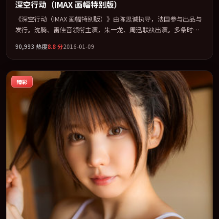
深空行动（IMAX 画幅特别版）
《深空行动（IMAX 画幅特别版）》由陈思诚执导，法国参与出品与
发行。沈腾、雷佳音领衔主演，朱一龙、周迅联袂出演。多条时间
线交织，真相在最后一刻才缓缓合拢。全片以「喜剧」类型为骨
90,993
热度
8.8
分
2016-01-09
架，在叙事、表演与视听上力求统一。定于 2016-05-26 在内地院线
及主流平台同步亮相，2016 年度话题片中口碑稳健，适合喜欢强情
节与人物弧光的观众完整观看。
臻彩