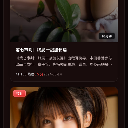
96分钟
第七审判：终局一战加长篇
《第七审判：终局一战加长篇》由程耳执导，中国香港参与
出品与发行。章子怡、咏梅领衔主演，谭卓、周冬雨联袂出
演。节奏凌厉，情绪在克制与爆发之间精准摆荡。全片以
41,163
热度
6.5
分
2024-03-14
「惊悚」类型为骨架，在叙事、表演与视听上力求统一。定
于 2024-09-17 在内地院线及主流平台同步亮相，2024 年度
话题片中口碑稳健，适合喜欢强情节与人物弧光的观众完整
臻彩
观看。