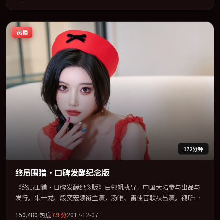
「冒险」类型为骨架，在叙事、表演与视听上力求统一。定于
2020-11-23 在内地院线及主流平台同步亮相，2020 年度话题片中口
碑稳健，适合喜欢强情节与人物弧光的观众完整观看。
热播
172分钟
终局围猎·口碑发酵纪念版
《终局围猎·口碑发酵纪念版》由郭帆执导，中国大陆参与出品与
发行。朱一龙、段奕宏领衔主演，汤唯、雷佳音联袂出演。视听语
言实验感十足，却不失叙事上的共情力。全片以「冒险」类型为骨
150,480
热度
7.9
分
2017-12-07
架，在叙事、表演与视听上力求统一。定于 2017-08-07 在内地院线