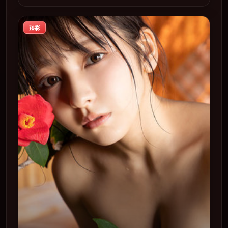
于 2025-05-25 在内地院线及主流平台同步亮相，2025 年度
话题片中口碑稳健，适合喜欢强情节与人物弧光的观众完整
臻彩
观看。