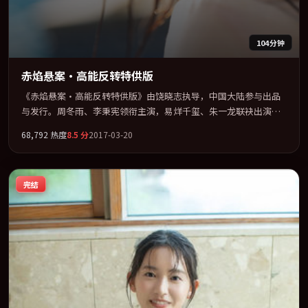
104分钟
赤焰悬案·高能反转特供版
《赤焰悬案·高能反转特供版》由饶晓志执导，中国大陆参与出品
与发行。周冬雨、李秉宪领衔主演，易烊千玺、朱一龙联袂出演。
节奏凌厉，情绪在克制与爆发之间精准摆荡。全片以「动作」类型
68,792
热度
8.5
分
2017-03-20
为骨架，在叙事、表演与视听上力求统一。定于 2017-09-19 在内地
院线及主流平台同步亮相，2017 年度话题片中口碑稳健，适合喜欢
强情节与人物弧光的观众完整观看。
完结