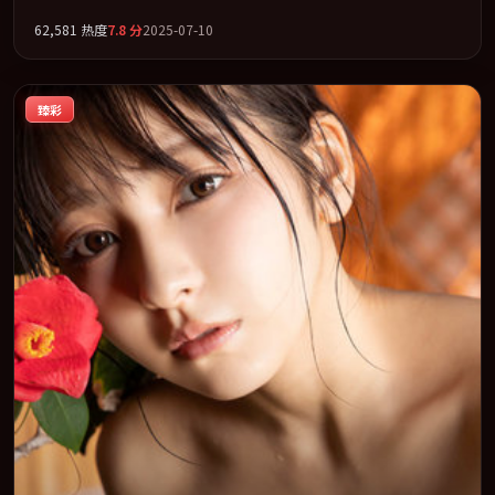
线交织，真相在最后一刻才缓缓合拢。全片以「科幻」类型为骨
62,581
热度
7.8
分
2025-07-10
架，在叙事、表演与视听上力求统一。定于 2025-05-25 在内地院线
及主流平台同步亮相，2025 年度话题片中口碑稳健，适合喜欢强情
节与人物弧光的观众完整观看。
臻彩