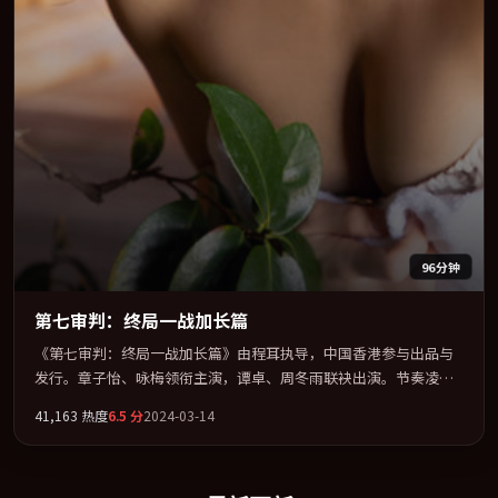
96分钟
第七审判：终局一战加长篇
《第七审判：终局一战加长篇》由程耳执导，中国香港参与出品与
发行。章子怡、咏梅领衔主演，谭卓、周冬雨联袂出演。节奏凌
厉，情绪在克制与爆发之间精准摆荡。全片以「惊悚」类型为骨
41,163
热度
6.5
分
2024-03-14
架，在叙事、表演与视听上力求统一。定于 2024-09-17 在内地院线
及主流平台同步亮相，2024 年度话题片中口碑稳健，适合喜欢强情
节与人物弧光的观众完整观看。