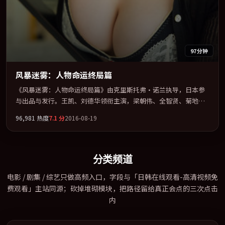
97分钟
风暴迷雾：人物命运终局篇
《风暴迷雾：人物命运终局篇》由克里斯托弗·诺兰执导，日本参
与出品与发行。王凯、刘德华领衔主演，梁朝伟、全智贤、菊地凛
子、蒂尔达·斯文顿联袂出演。以冷峻镜头剖开都市缝隙里的人性
96,981
热度
7.1
分
2016-08-19
温度。全片以「剧情」类型为骨架，在叙事、表演与视听上力求统
一。定于 2016-09-01 在内地院线及主流平台同步亮相，2016 年度
话题片中口碑稳健，适合喜欢强情节与人物弧光的观众完整观看。
分类频道
电影 / 剧集 / 综艺只做高频入口，字段与「日韩在线观看-高清视频免
费观看」主站同源；砍掉堆砌模块，把路径留给真正会点的三次点击
内