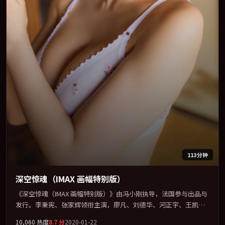
113分钟
深空惊魂（IMAX 画幅特别版）
《深空惊魂（IMAX 画幅特别版）》由冯小刚执导，法国参与出品与
发行。李秉宪、张家辉领衔主演，廖凡、刘德华、河正宇、王凯联
袂出演。视听语言实验感十足，却不失叙事上的共情力。全片以
10,060
热度
8.7
分
2020-01-22