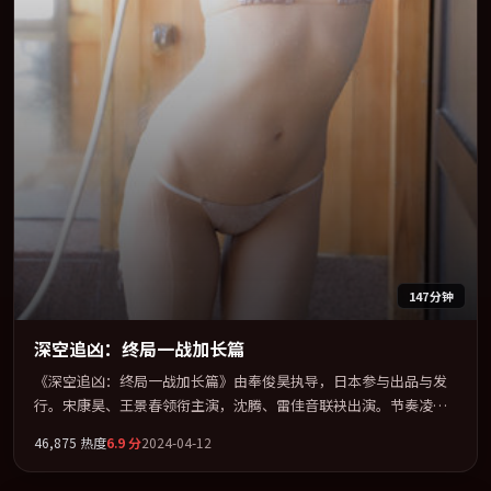
147分钟
深空追凶：终局一战加长篇
《深空追凶：终局一战加长篇》由奉俊昊执导，日本参与出品与发
行。宋康昊、王景春领衔主演，沈腾、雷佳音联袂出演。节奏凌
厉，情绪在克制与爆发之间精准摆荡。全片以「动作」类型为骨
46,875
热度
6.9
分
2024-04-12
架，在叙事、表演与视听上力求统一。定于 2024-10-14 在内地院线
及主流平台同步亮相，2024 年度话题片中口碑稳健，适合喜欢强情