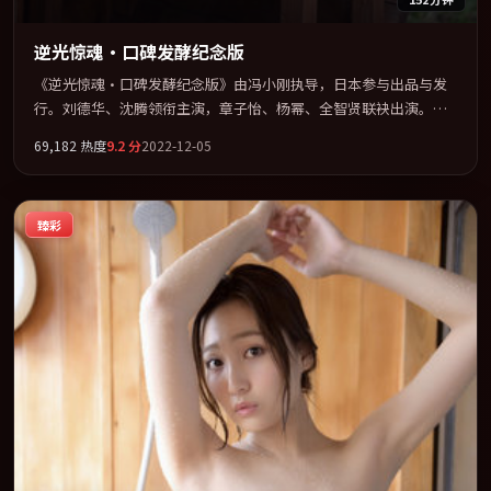
逆光惊魂·口碑发酵纪念版
《逆光惊魂·口碑发酵纪念版》由冯小刚执导，日本参与出品与发
行。刘德华、沈腾领衔主演，章子怡、杨幂、全智贤联袂出演。视
听语言实验感十足，却不失叙事上的共情力。全片以「喜剧」类型
69,182
热度
9.2
分
2022-12-05
为骨架，在叙事、表演与视听上力求统一。定于 2022-06-03 在内地
院线及主流平台同步亮相，2022 年度话题片中口碑稳健，适合喜欢
强情节与人物弧光的观众完整观看。
臻彩