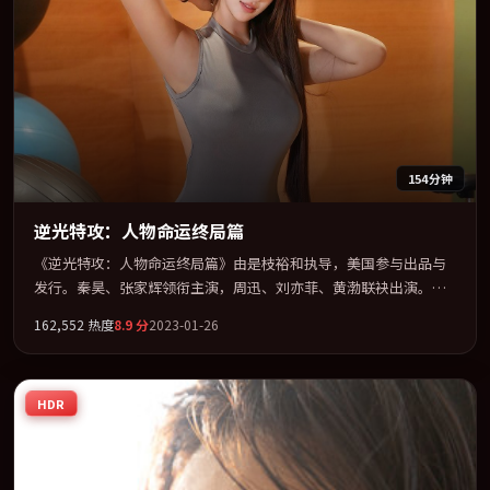
154分钟
逆光特攻：人物命运终局篇
《逆光特攻：人物命运终局篇》由是枝裕和执导，美国参与出品与
发行。秦昊、张家辉领衔主演，周迅、刘亦菲、黄渤联袂出演。以
冷峻镜头剖开都市缝隙里的人性温度。全片以「悬疑」类型为骨
162,552
热度
8.9
分
2023-01-26
架，在叙事、表演与视听上力求统一。定于 2023-09-02 在内地院线
及主流平台同步亮相，2023 年度话题片中口碑稳健，适合喜欢强情
节与人物弧光的观众完整观看。
HDR